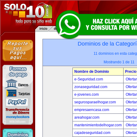
Dominios de la Categorí
11 dominios en esta categ
Mostrando 1 de 11
Nombre de Dominio
Precio
e-Seguridad.com
Oferta
zonaseguridad.com
Oferta
e-jovenes.com
Oferta
segurosparaelhogar.com
Oferta
empresaencasa.com
Oferta
areahogar.com
Oferta
mantenimientodelhogar.com
Oferta
cajadeseguridad.com
Oferta