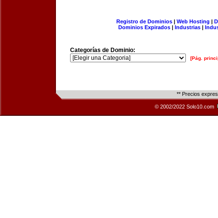
Registro de Dominios
|
Web Hosting
|
D
Dominios Expirados
|
Industrias
|
Indu
Categorías de Dominio:
[Pág. princi
** Precios expre
© 2002/2022 Solo10.com