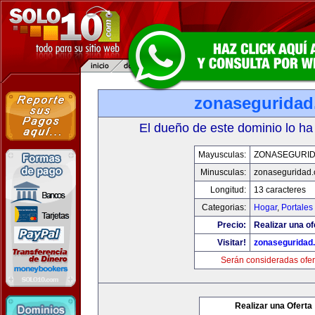
zonasegurida
El dueño de este dominio lo ha
Mayusculas:
ZONASEGURI
Minusculas:
zonaseguridad
Longitud:
13 caracteres
Categorias:
Hogar
,
Portales
Precio:
Realizar una of
Visitar!
zonaseguridad
Serán consideradas ofer
Realizar una Oferta