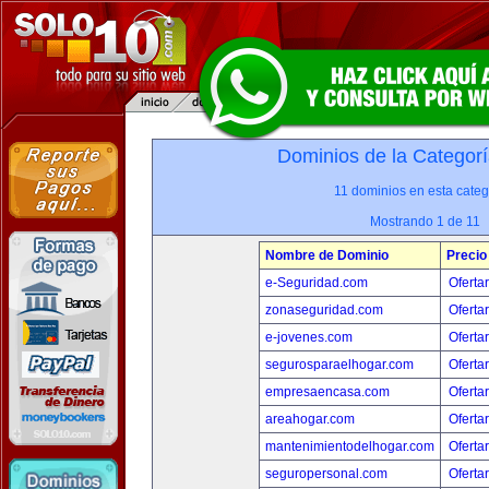
Dominios de la Categorí
11 dominios en esta categ
Mostrando 1 de 11
Nombre de Dominio
Precio
e-Seguridad.com
Oferta
zonaseguridad.com
Oferta
e-jovenes.com
Oferta
segurosparaelhogar.com
Oferta
empresaencasa.com
Oferta
areahogar.com
Oferta
mantenimientodelhogar.com
Oferta
seguropersonal.com
Oferta