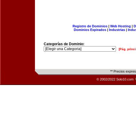
Registro de Dominios
|
Web Hosting
|
D
Dominios Expirados
|
Industrias
|
Indu
Categorías de Dominio:
[Pág. princi
** Precios expre
© 2002/2022 Solo10.com