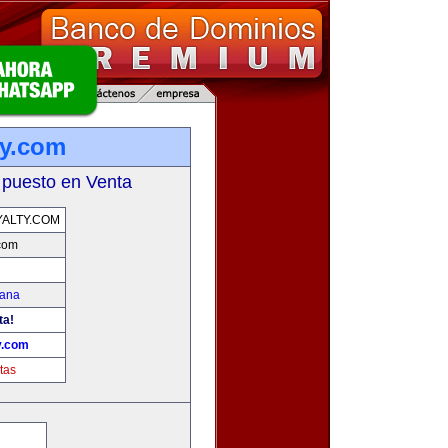
ty.com
 puesto en Venta
ALTY.COM
.com
mana
ta!
y.com
tas