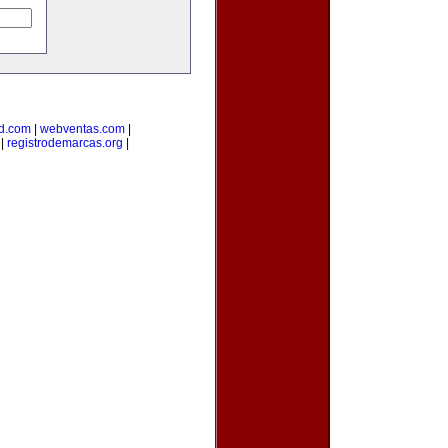
d.com
|
webventas.com
|
|
registrodemarcas.org
|