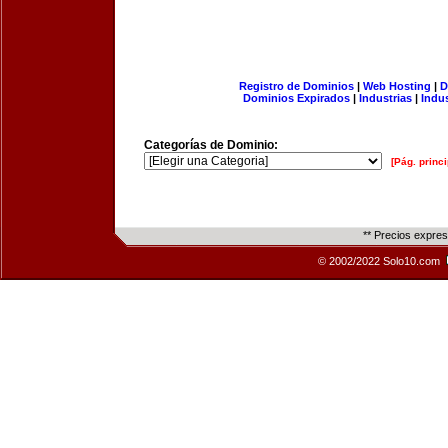
Registro de Dominios
|
Web Hosting
|
D
Dominios Expirados
|
Industrias
|
Indu
Categorías de Dominio:
[Pág. princi
** Precios expre
© 2002/2022 Solo10.com