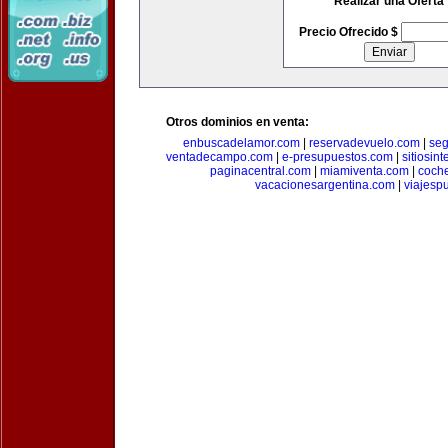
Realizar una Oferta
Precio Ofrecido $
Otros dominios en venta:
enbuscadelamor.com
|
reservadevuelo.com
|
se
ventadecampo.com
|
e-presupuestos.com
|
sitiosin
paginacentral.com
|
miamiventa.com
|
coch
vacacionesargentina.com
|
viajesp