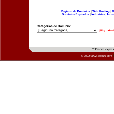
Registro de Dominios
|
Web Hosting
|
D
Dominios Expirados
|
Industrias
|
Indu
Categorías de Dominio:
[Pág. princi
** Precios expre
© 2002/2022 Solo10.com