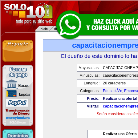
capacitacionempr
El dueño de este dominio lo ha
Mayusculas:
CAPACITACIONEM
Minusculas:
capacitacionempres
Longitud:
20 caracteres
Categorias:
EducaciÃ³n
,
Empresa
Precio:
Realizar una oferta!
Visitar!
capacitacionempre
Serán consideradas ofer
Realizar una Oferta