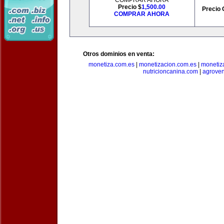
COMPRAR AHORA
Precio $
1,500.00
Precio 
COMPRAR AHORA
Otros dominios en venta:
monetiza.com.es
|
monetizacion.com.es
|
monetiz
nutricioncanina.com
|
agrove