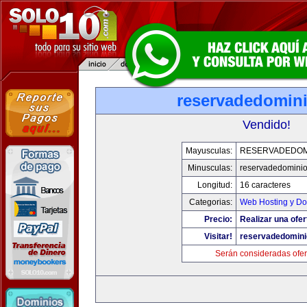
reservadedomin
Vendido!
Mayusculas:
RESERVADEDOM
Minusculas:
reservadedomini
Longitud:
16 caracteres
Categorias:
Web Hosting y Do
Precio:
Realizar una ofer
Visitar!
reservadedomin
Serán consideradas ofer